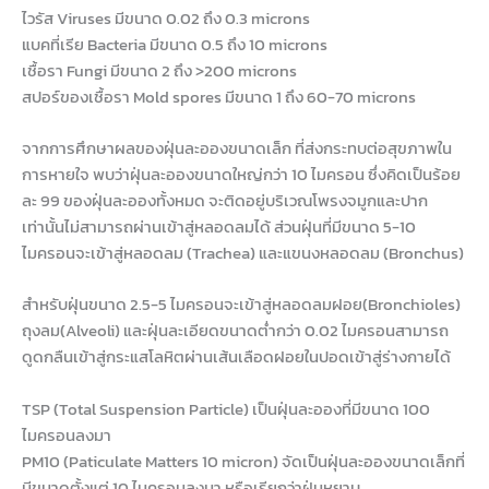
ไวรัส Viruses มีขนาด 0.02 ถึง 0.3 microns
แบคที่เรีย Bacteria มีขนาด 0.5 ถึง 10 microns
เชื้อรา Fungi มีขนาด 2 ถึง >200 microns
สปอร์ของเชื้อรา Mold spores มีขนาด 1 ถึง 60-70 microns
จากการศึกษาผลของฝุ่นละอองขนาดเล็ก ที่ส่งกระทบต่อสุขภาพใน
การหายใจ พบว่าฝุ่นละอองขนาดใหญ่กว่า 10 ไมครอน ซึ่งคิดเป็นร้อย
ละ 99 ของฝุ่นละอองทั้งหมด จะติดอยู่บริเวณโพรงจมูกและปาก
เท่านั้นไม่สามารถผ่านเข้าสู่หลอดลมได้ ส่วนฝุ่นที่มีขนาด 5-10
ไมครอนจะเข้าสู่หลอดลม (Trachea) และแขนงหลอดลม (Bronchus)
สำหรับฝุ่นขนาด 2.5-5 ไมครอนจะเข้าสู่หลอดลมฝอย(Bronchioles)
ถุงลม(Alveoli) และฝุ่นละเอียดขนาดต่ำกว่า 0.02 ไมครอนสามารถ
ดูดกลืนเข้าสู่กระแสโลหิตผ่านเส้นเลือดฝอยในปอดเข้าสู่ร่างกายได้
TSP (Total Suspension Particle) เป็นฝุ่นละอองที่มีขนาด 100
ไมครอนลงมา
PM10 (Paticulate Matters 10 micron) จัดเป็นฝุ่นละอองขนาดเล็กที่
มีขนาดตั้งแต่ 10 ไมครอนลงมา หรือเรียกว่าฝุ่นหยาบ